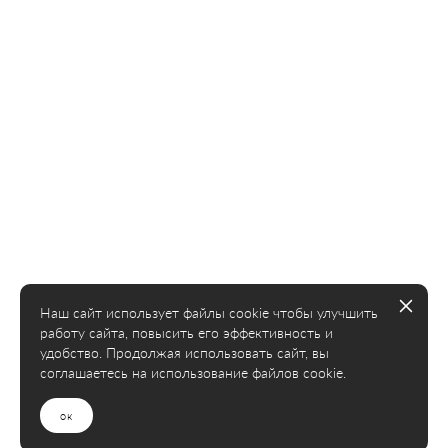
WEDDING COORDINATION IS A SERVICE
THAT ALLOWS YOU TO RELAX AND
ENTRUST THE RESOLUTION OF ISSUES,
FORCE MAJEURE CIRCUMSTANCES, AND
UNEXPECTED SITUATIONS TO EXPERIENCED
SPECIALISTS.
THE SERVICE INCLUDES CONSULTATION,
CREATING A TIMELINE, WORK ON THE DAY
OF THE EVENT, AND YOUR PEACE OF
MIND.
Наш сайт использует файлы cookie чтобы улучшить
BOOK A DATE
работу сайта, повысить его эффективность и
удобство. Продолжая использовать сайт, вы
соглашаетесь на использование файлов cookie.
ок