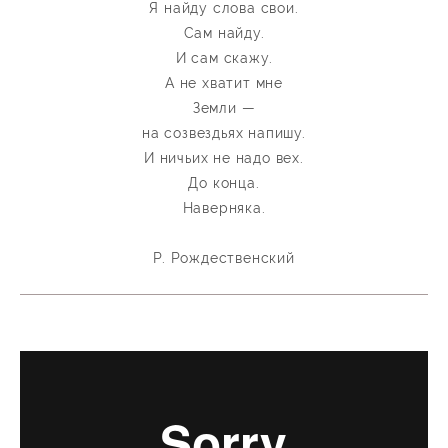
Я найду слова свои.
Сам найду.
И сам скажу.
А не хватит мне
Земли —
на созвездьях напишу.
И ничьих не надо вех.
До конца.
Наверняка.
Р. Рождественский