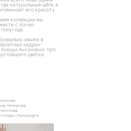
 где натуральный шёлк в
апоминает его красоту.
ием коллекции мы
вместе с
Катей
полугода.
буквально ожила в
ероятных кадрах-
т
Ксюши Антоновой
, про
устившего цветка.
нтонова
ина Темерова
оноплева
vintage champagne