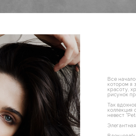
Все начало
котором я 
красоту, х
рисунок пр
Так вдохно
коллекция 
невест "Peta
Элегантная
Вдохновлён