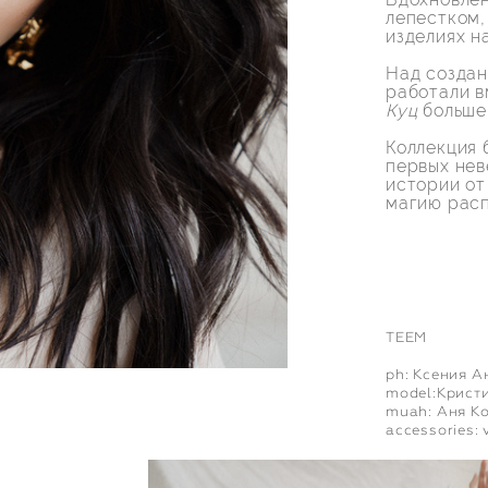
лепестком,
изделиях н
Над создан
работали 
Куц
больше 
Коллекция 
первых нев
истории о
магию расп
TEEM
ph: Ксения А
model:
Крист
muah:
Аня К
accessories: