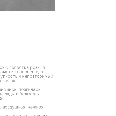
сь с лепестка розы, в
заметила особенную
рупкость и неповторимый
ожилок.
вившись, появилась
одежды и белья для
l".
, воздушная, нежная.
ная всего лишь одним