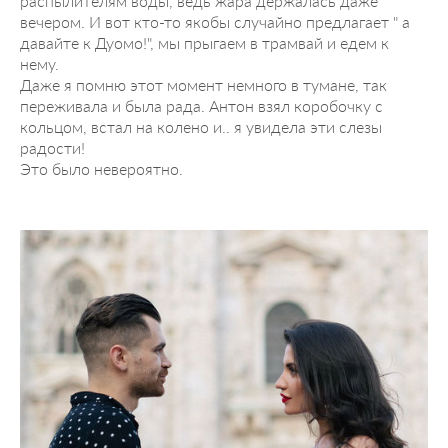
распылителям воды, ведь жара держалась даже
вечером. И вот кто-то якобы случайно предлагает " а
давайте к Дуомо!", мы прыгаем в трамвай и едем к
нему.
Даже я помню этот момент немного в тумане, так
переживала и была рада. Антон взял коробочку с
кольцом, встал на колено и.. я увидела эти слезы
радости!
Это было невероятно.