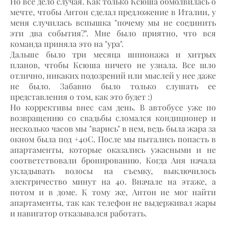
Но всё дело случая. Как только Ксюша обмолвилась о
мечте, чтобы Антон сделал предложение в Италии, у
меня случилась вспышка "почему мы не соединить
эти два события?". Мне было приятно, что вся
команда приняла это на "ура".
Дальше было три месяца шпионажа и хитрых
планов, чтобы Ксюша ничего не узнала. Все шло
отлично, никаких подозрений или мыслей у нее даже
не было. Забавно было только слушать ее
представления о том, как это будет :)
Но коррективы внес сам день. В автобусе уже по
возвращению со свадьбы сломался кондиционер и
несколько часов мы "варись" в нем, ведь была жара за
окном была под +40С. После мы пытались попасть в
апартаменты, которые оказались ужасными и не
соответствовали бронированию. Когда Аня начала
укладывать волосы на съемку, выключилось
электричество минут на 40. Вначале на этаже, а
потом и в доме.
К тому же, Антон не мог найти
апартаменты, так как телефон не выдерживал жары
и навигатор отказывался работать.