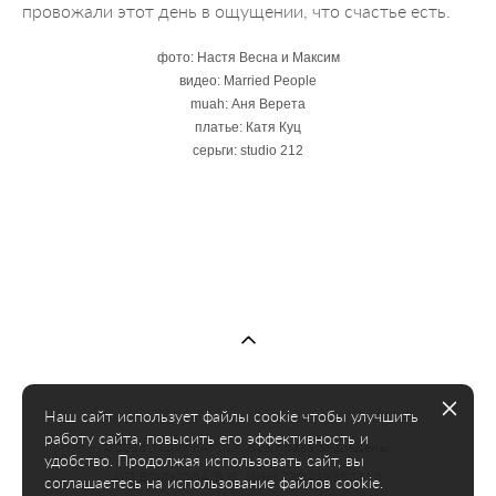
провожали этот день в ощущении, что счастье есть.
фото: Настя Весна и Максим
видео: Married People
muah: Аня Верета
платье: Катя Куц
серьги: studio 212
Наш сайт использует файлы cookie чтобы улучшить
работу сайта, повысить его эффективность и
©2016 NOW FAMILY. Все права защищены.
удобство. Продолжая использовать сайт, вы
ИП ВОЛКОВА В.В. ИНН 780439852315
соглашаетесь на использование файлов cookie.